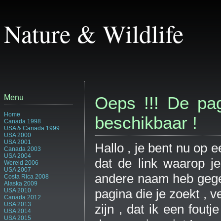
Nature & Wildlife
Menu
Oeps !!! De pagi
Home
beschikbaar !
Canada 1998
USA & Canada 1999
USA 2000
USA 2001
Hallo , je bent nu op 
Canada 2003
USA 2004
dat de link waarop je
Wereld 2006
USA 2007
andere naam heb gegev
Costa Rica 2008
Alaska 2009
pagina die je zoekt , v
USA 2010
Canada 2012
USA 2013
zijn , dat ik een fout
USA 2014
USA 2015